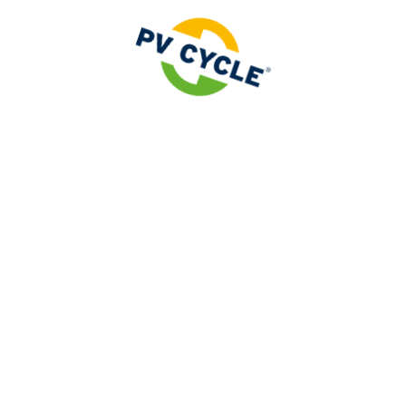
se - 13
Communiqu
janvier 20