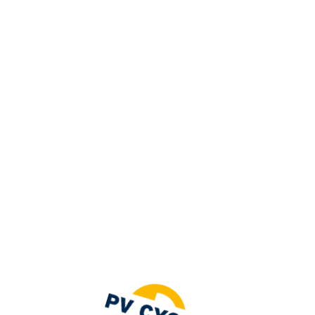
=
FR
Accédez au contenu exclusif des
membres
LOGIN
Pas encore membre ?
Devenir un point de
REJOIGNEZ-NOUS
collecte
Vous souhaitez devenir un point de
collecte, prenez le temps de remplir
le formulaire ci-dessous